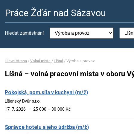
Práce Žďár nad Sázavou
Hledat zaměstnání
Hlavní strana
/
Volná místa
/
Líšná
/
Výroba a provoz
Líšná – volná pracovní místa v oboru V
Pokojská, pom.síla v kuchyni (m/ž)
Líšenský Dvůr s.r.o.
17. 7. 2026
·
25 000 – 30 000 Kč
Správce hotelu a jeho údržba (m/ž)