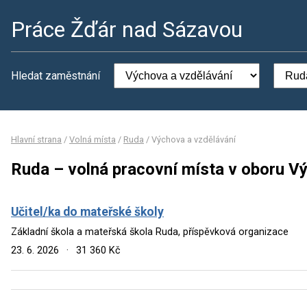
Práce Žďár nad Sázavou
Hledat zaměstnání
Hlavní strana
/
Volná místa
/
Ruda
/
Výchova a vzdělávání
Ruda – volná pracovní místa v oboru V
Učitel/ka do mateřské školy
Základní škola a mateřská škola Ruda, příspěvková organizace
23. 6. 2026
·
31 360 Kč