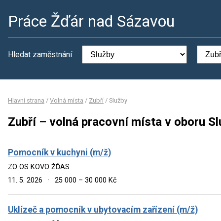
Práce Žďár nad Sázavou
Hledat zaměstnání
Hlavní strana
/
Volná místa
/
Zubří
/
Služby
Zubří – volná pracovní místa v oboru S
Pomocník v kuchyni (m/ž)
ZO OS KOVO ŽĎAS
11. 5. 2026
·
25 000 – 30 000 Kč
Uklízeč a pomocník v ubytovacím zařízení (m/ž)