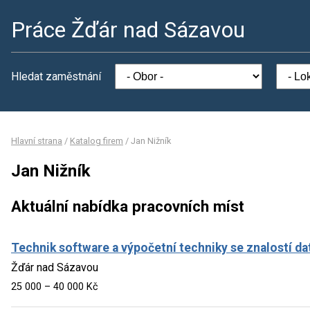
Práce Žďár nad Sázavou
Hledat zaměstnání
Hlavní strana
/
Katalog firem
/
Jan Nižník
Jan Nižník
Aktuální nabídka pracovních míst
Technik software a výpočetní techniky se znalostí da
Žďár nad Sázavou
25 000 – 40 000 Kč