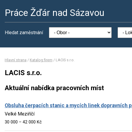
Práce Žďár nad Sázavou
Hledat zaměstnání
Hlavní strana
/
Katalog firem
/
LACIS s.r.o.
LACIS s.r.o.
Aktuální nabídka pracovních míst
Obsluha čerpacích stanic a mycích linek dopravních 
Velké Meziříčí
30 000 – 42 000 Kč