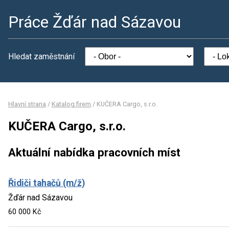
Práce Žďár nad Sázavou
Hledat zaměstnání
Hlavní strana
/
Katalog firem
/
KUČERA Cargo, s.r.o.
KUČERA Cargo, s.r.o.
Aktuální nabídka pracovních míst
Řidiči tahačů (m/ž)
Žďár nad Sázavou
60 000 Kč