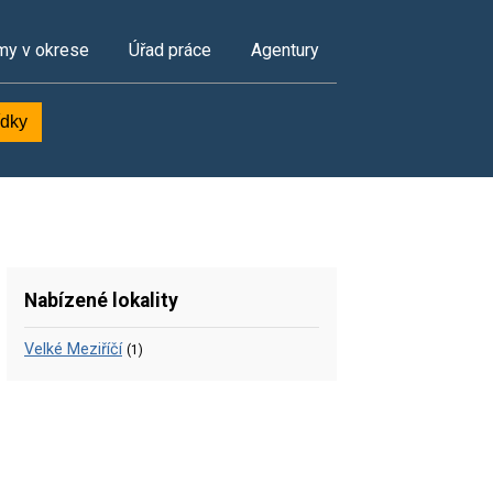
my v okrese
Úřad práce
Agentury
ídky
Nabízené lokality
Velké Meziříčí
(1)