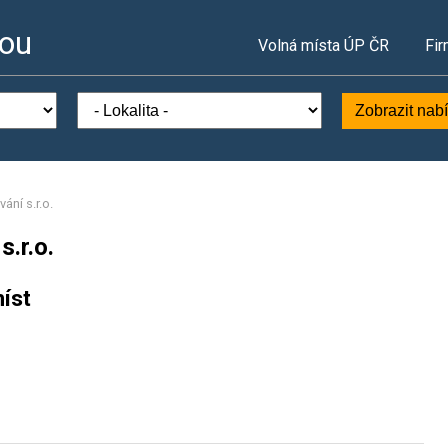
vou
Volná místa ÚP ČR
Fir
Zobrazit nab
ání s.r.o.
.r.o.
íst