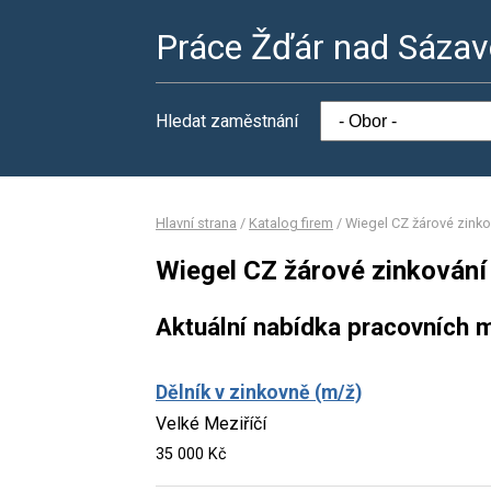
Práce Žďár nad Sáza
Hledat zaměstnání
Hlavní strana
/
Katalog firem
/
Wiegel CZ žárové zinkov
Wiegel CZ žárové zinkování s
Aktuální nabídka pracovních m
Dělník v zinkovně (m/ž)
Velké Meziříčí
35 000 Kč