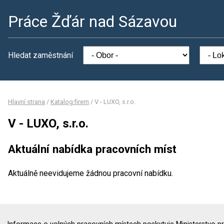
Práce Žďár nad Sázavou
Hledat zaměstnání
Hlavní strana
/
Katalog firem
/
V - LUXO, s.r.o.
V - LUXO, s.r.o.
Aktuální nabídka pracovních míst
Aktuálně neevidujeme žádnou pracovní nabídku.