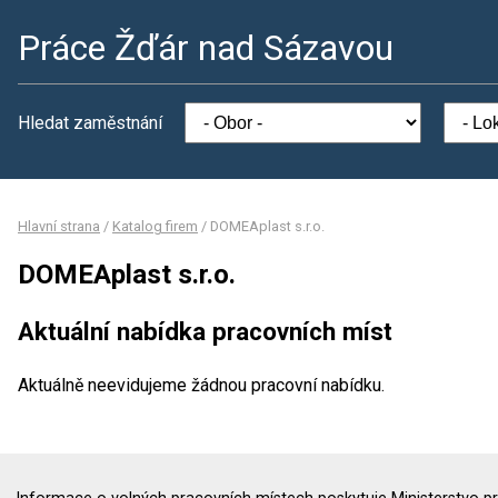
Práce Žďár nad Sázavou
Hledat zaměstnání
Hlavní strana
/
Katalog firem
/
DOMEAplast s.r.o.
DOMEAplast s.r.o.
Aktuální nabídka pracovních míst
Aktuálně neevidujeme žádnou pracovní nabídku.