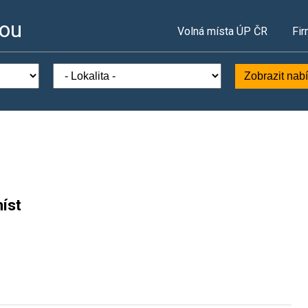
vou
Volná místa ÚP ČR
Fir
Zobrazit nab
íst