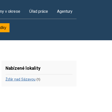
my v okrese
Úřad práce
Agentury
ídky
Nabízené lokality
Žďár nad Sázavou
(1)