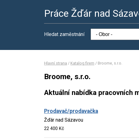
Práce Žďár nad Sáza
Hledat zaměstnání
Hlavní strana
/
Katalog firem
/
Broome, s.r.o.
Broome, s.r.o.
Aktuální nabídka pracovních m
Prodavač/prodavačka
Žďár nad Sázavou
22 400 Kč