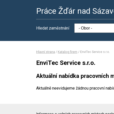
Práce Žďár nad Sáza
Hledat zaměstnání
Hlavní strana
/
Katalog firem
/
EnviTec Service s.r.o.
EnviTec Service s.r.o.
Aktuální nabídka pracovních m
Aktuálně neevidujeme žádnou pracovní nabí