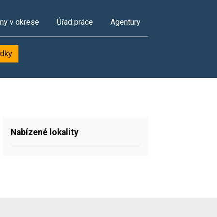
my v okrese
Úřad práce
Agentury
ídky
Nabízené lokality