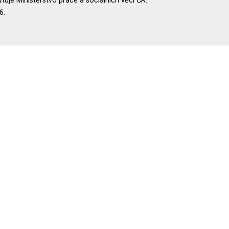
uje Ministerstvo práce a sociálních věcí ČR.
6.