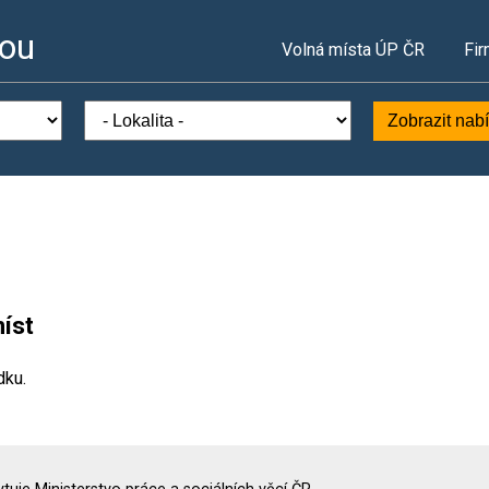
vou
Volná místa ÚP ČR
Fir
Zobrazit nab
íst
dku.