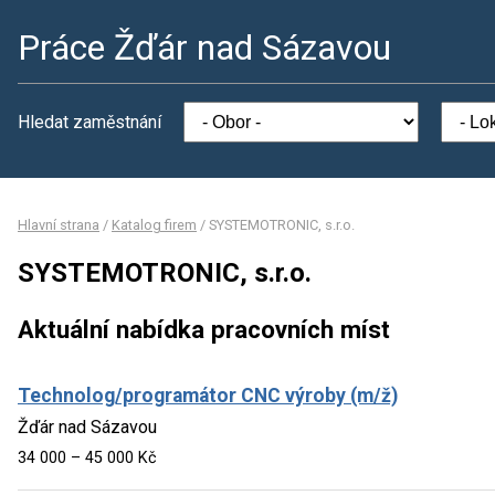
Práce Žďár nad Sázavou
Hledat zaměstnání
Hlavní strana
/
Katalog firem
/
SYSTEMOTRONIC, s.r.o.
SYSTEMOTRONIC, s.r.o.
Aktuální nabídka pracovních míst
Technolog/programátor CNC výroby (m/ž)
Žďár nad Sázavou
34 000 – 45 000 Kč