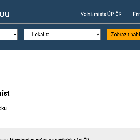
vou
Volná místa ÚP ČR
Fir
Zobrazit nab
íst
dku.