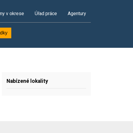
my v okrese
Úřad práce
Agentury
ídky
Nabízené lokality