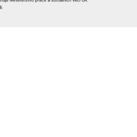
uje Ministerstvo práce a sociálních věcí ČR.
6.