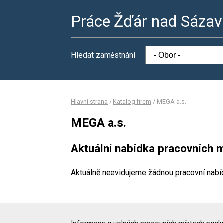
Práce Žďár nad Sáza
Hledat zaměstnání
Hlavní strana
/
Katalog firem
/
MEGA a.s.
MEGA a.s.
Aktuální nabídka pracovních m
Aktuálně neevidujeme žádnou pracovní nabí