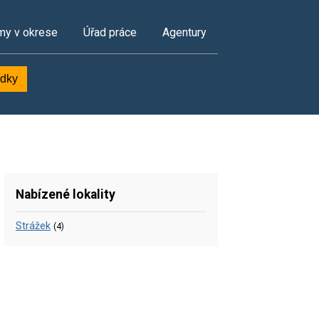
my v okrese
Úřad práce
Agentury
ídky
Nabízené lokality
Strážek
(4)