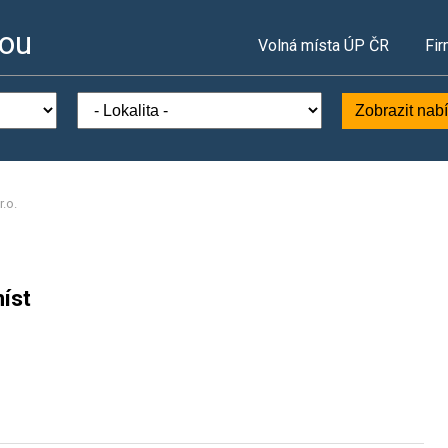
vou
Volná místa ÚP ČR
Fir
Zobrazit nab
r.o.
íst