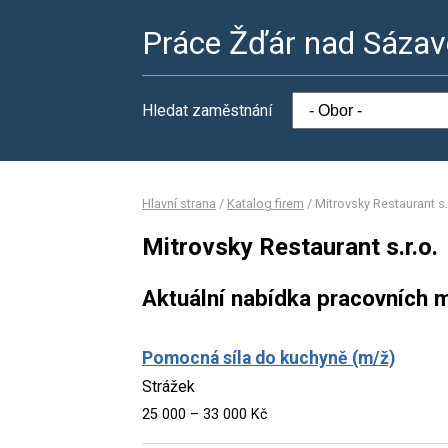
Práce Žďár nad Sáza
Hledat zaměstnání
Hlavní strana
/
Katalog firem
/
Mitrovsky Restaurant s.
Mitrovsky Restaurant s.r.o.
Aktuální nabídka pracovních m
Pomocná síla do kuchyně (m/ž)
Strážek
25 000 – 33 000 Kč