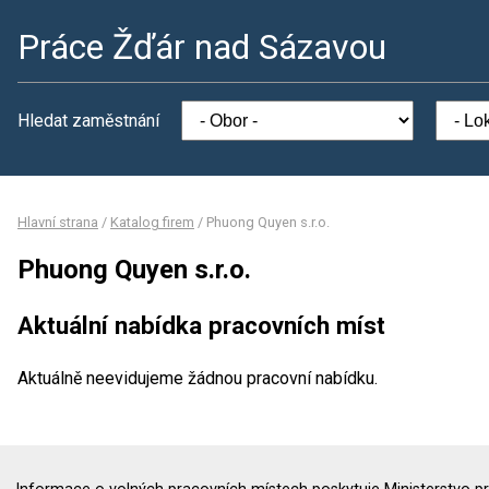
Práce Žďár nad Sázavou
Hledat zaměstnání
Hlavní strana
/
Katalog firem
/
Phuong Quyen s.r.o.
Phuong Quyen s.r.o.
Aktuální nabídka pracovních míst
Aktuálně neevidujeme žádnou pracovní nabídku.