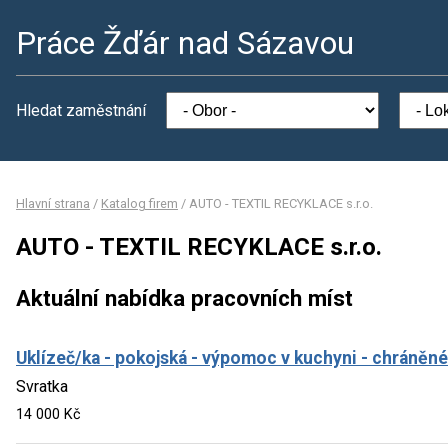
Práce Žďár nad Sázavou
Hledat zaměstnání
Hlavní strana
/
Katalog firem
/
AUTO - TEXTIL RECYKLACE s.r.o.
AUTO - TEXTIL RECYKLACE s.r.o.
Aktuální nabídka pracovních míst
Uklízeč/ka - pokojská - výpomoc v kuchyni - chráněné
Svratka
14 000 Kč