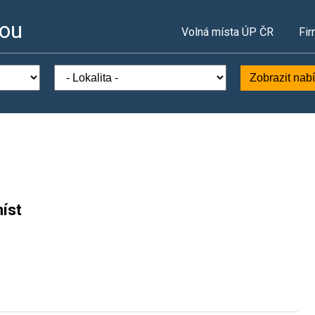
vou
Volná místa ÚP ČR
Fir
Zobrazit nab
íst