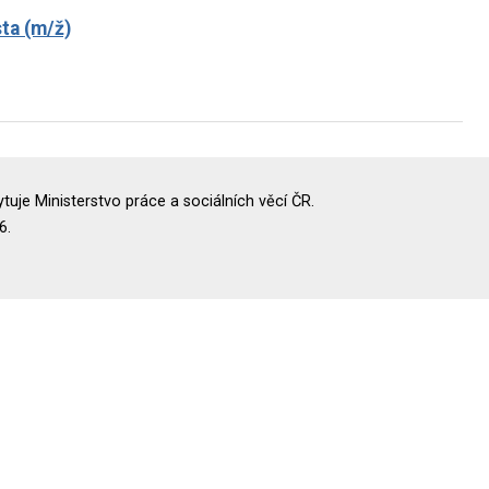
sta (m/ž)
uje Ministerstvo práce a sociálních věcí ČR.
6.