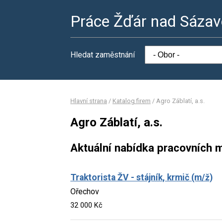
Práce Žďár nad Sáza
Hledat zaměstnání
Hlavní strana
/
Katalog firem
/
Agro Záblatí, a.s.
Agro Záblatí, a.s.
Aktuální nabídka pracovních m
Traktorista ŽV - stájník, krmič (m/ž)
Ořechov
32 000 Kč