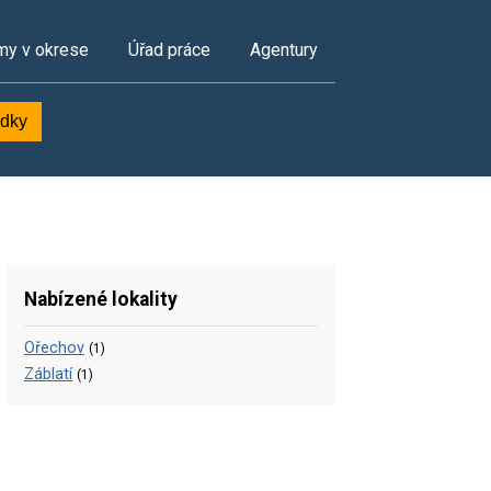
my v okrese
Úřad práce
Agentury
ídky
Nabízené lokality
Ořechov
(1)
Záblatí
(1)