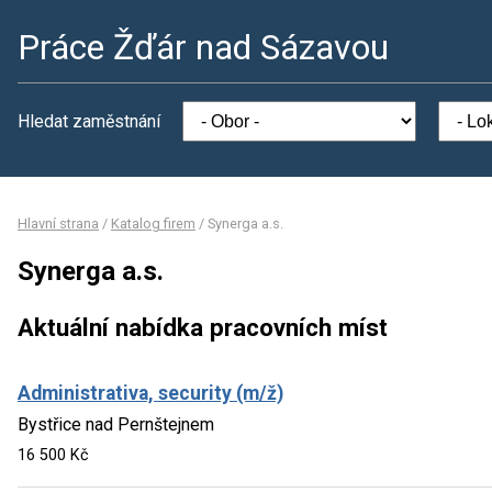
Práce Žďár nad Sázavou
Hledat zaměstnání
Hlavní strana
/
Katalog firem
/
Synerga a.s.
Synerga a.s.
Aktuální nabídka pracovních míst
Administrativa, security (m/ž)
Bystřice nad Pernštejnem
16 500 Kč