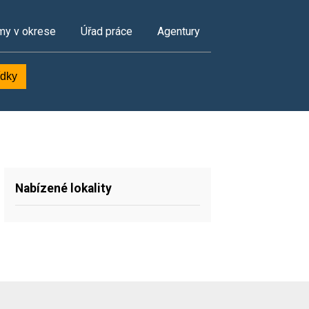
my v okrese
Úřad práce
Agentury
ídky
Nabízené lokality