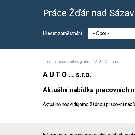
Práce Žďár nad Sáza
Hledat zaměstnání
Hlavní strana
/
Katalog firem
/
A U T O ... s.r.o.
A U T O ... s.r.o.
Aktuální nabídka pracovních m
Aktuálně neevidujeme žádnou pracovní nabí