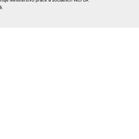
uje Ministerstvo práce a sociálních věcí ČR.
6.