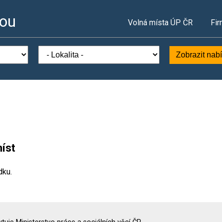
vou
Volná místa ÚP ČR
Fir
Zobrazit nab
íst
dku.