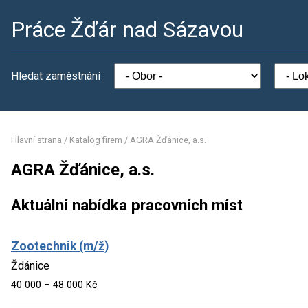
Práce Žďár nad Sázavou
Hledat zaměstnání
Hlavní strana
/
Katalog firem
/
AGRA Žďánice, a.s.
AGRA Žďánice, a.s.
Aktuální nabídka pracovních míst
Zootechnik (m/ž)
Ždánice
40 000 – 48 000 Kč