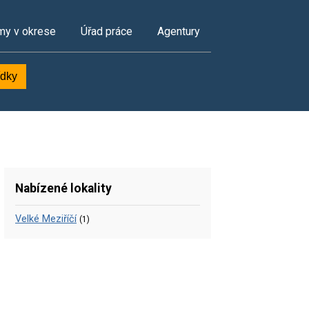
my v okrese
Úřad práce
Agentury
ídky
Nabízené lokality
Velké Meziříčí
(1)