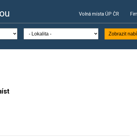
vou
Volná místa ÚP ČR
Fir
Zobrazit nab
íst