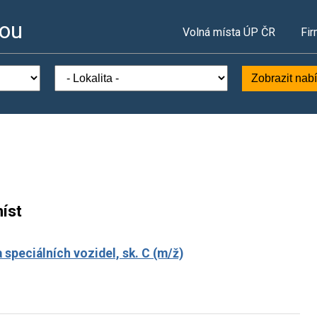
vou
Volná místa ÚP ČR
Fir
Zobrazit nab
íst
 speciálních vozidel, sk. C (m/ž)