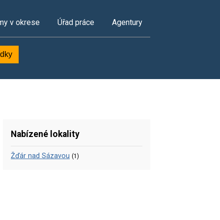
my v okrese
Úřad práce
Agentury
ídky
Nabízené lokality
Žďár nad Sázavou
(1)