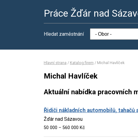
Práce Žďár nad Sáza
Hledat zaměstnání
Hlavní strana
/
Katalog firem
/
Michal Havlíček
Michal Havlíček
Aktuální nabídka pracovních m
Řidiči nákladních automobilů, tahačů a
Žďár nad Sázavou
50 000 – 560 000 Kč