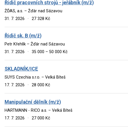
Řidič pracovních strojů - jeřábník (m/ž)
ŽĎAS, a.s. – Žďár nad Sázavou
31. 7. 2026
·
27 328 Kč
Řidič sk. B (m/ž)
Petr Křehlík – Žďár nad Sázavou
31. 7. 2026
·
35 000 – 50 000 Kč
SKLADNÍK/ICE
SUYS Czechia s.r.o. – Velká Bíteš
17. 7. 2026
·
28 000 Kč
Manipulační dělník (m/ž)
HARTMANN - RICO a.s. – Velká Bíteš
17. 7. 2026
·
27 000 Kč