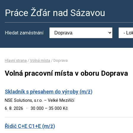
Práce Žďár nad Sázavou
Hledat zaměstnání
Hlavní strana
/
Volná místa
/
Doprava
Volná pracovní místa v oboru Doprava
Skladník s přesahem do výroby (m/ž)
NSE Solutions, s.r.o. – Velké Meziříčí
6. 8. 2026
·
30 000 – 35 000 Kč
Řidič C+E C1+E (m/ž)