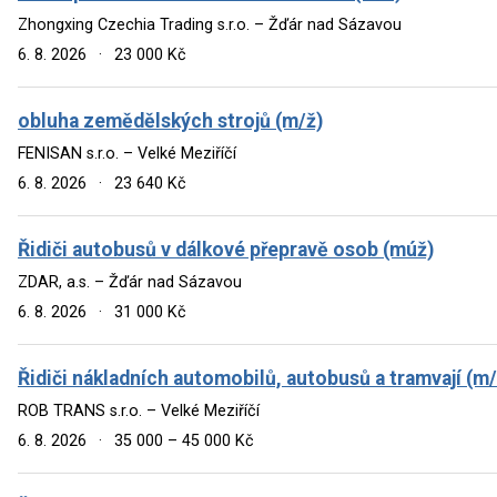
Zhongxing Czechia Trading s.r.o. – Žďár nad Sázavou
6. 8. 2026
·
23 000 Kč
obluha zemědělských strojů (m/ž)
FENISAN s.r.o. – Velké Meziříčí
6. 8. 2026
·
23 640 Kč
Řidiči autobusů v dálkové přepravě osob (múž)
ZDAR, a.s. – Žďár nad Sázavou
6. 8. 2026
·
31 000 Kč
Řidiči nákladních automobilů, autobusů a tramvají (m/
ROB TRANS s.r.o. – Velké Meziříčí
6. 8. 2026
·
35 000 – 45 000 Kč