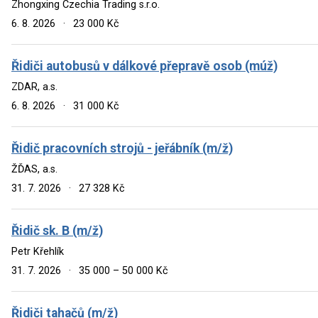
Zhongxing Czechia Trading s.r.o.
6. 8. 2026
·
23 000 Kč
Řidiči autobusů v dálkové přepravě osob (múž)
ZDAR, a.s.
6. 8. 2026
·
31 000 Kč
Řidič pracovních strojů - jeřábník (m/ž)
ŽĎAS, a.s.
31. 7. 2026
·
27 328 Kč
Řidič sk. B (m/ž)
Petr Křehlík
31. 7. 2026
·
35 000 – 50 000 Kč
Řidiči tahačů (m/ž)