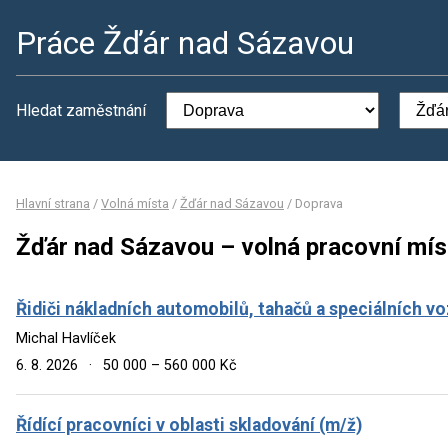
Práce Žďár nad Sázavou
Hledat zaměstnání
Hlavní strana
/
Volná místa
/
Žďár nad Sázavou
/
Doprava
Žďár nad Sázavou – volná pracovní mís
Řidiči nákladních automobilů, tahačů a speciálních voz
Michal Havlíček
6. 8. 2026
·
50 000 – 560 000 Kč
Řídící pracovníci v oblasti skladování (m/ž)