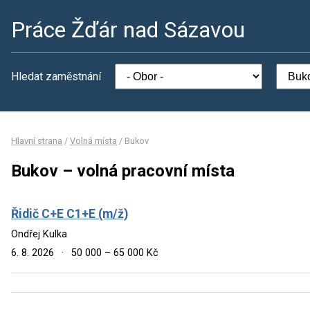
Práce Žďár nad Sázavou
Hledat zaměstnání
Hlavní strana
/
Volná místa
/
Bukov
Bukov – volná pracovní místa
Řidič C+E C1+E (m/ž)
Ondřej Kulka
6. 8. 2026
·
50 000 – 65 000 Kč