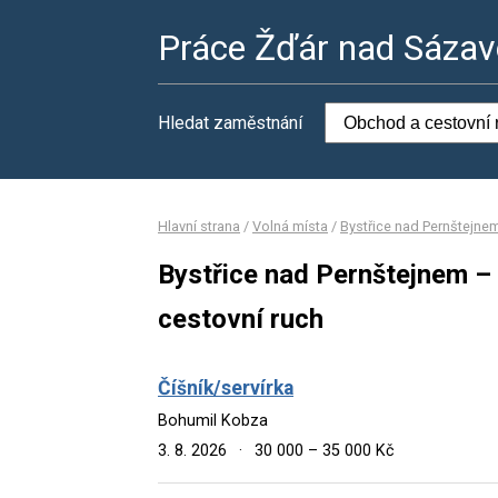
Práce Žďár nad Sáza
Hledat zaměstnání
Hlavní strana
/
Volná místa
/
Bystřice nad Pernštejne
Bystřice nad Pernštejnem –
cestovní ruch
Číšník/servírka
Bohumil Kobza
3. 8. 2026
·
30 000 – 35 000 Kč