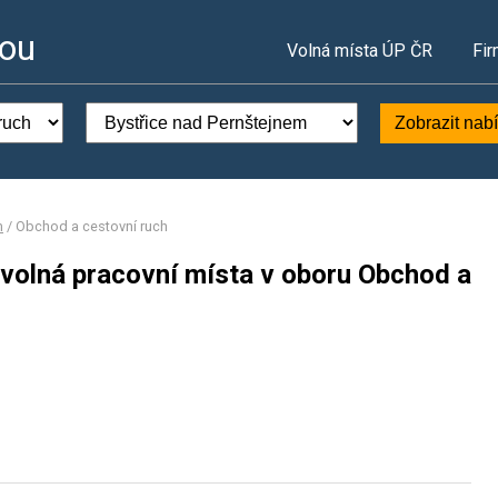
vou
Volná místa ÚP ČR
Fir
Zobrazit nab
m
/
Obchod a cestovní ruch
 volná pracovní místa v oboru Obchod a