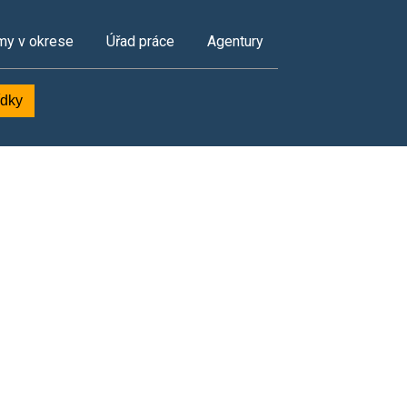
my v okrese
Úřad práce
Agentury
ídky