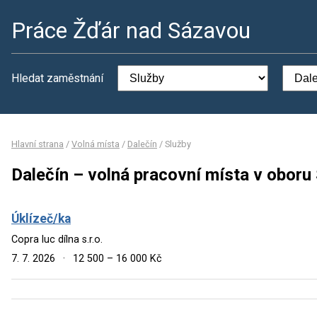
Práce Žďár nad Sázavou
Hledat zaměstnání
Hlavní strana
/
Volná místa
/
Dalečín
/
Služby
Dalečín – volná pracovní místa v oboru
Úklízeč/ka
Copra luc dílna s.r.o.
7. 7. 2026
·
12 500 – 16 000 Kč