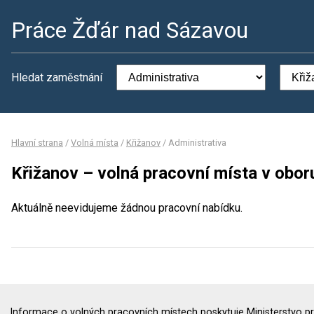
Práce Žďár nad Sázavou
Hledat zaměstnání
Hlavní strana
/
Volná místa
/
Křižanov
/
Administrativa
Křižanov – volná pracovní místa v obor
Aktuálně neevidujeme žádnou pracovní nabídku.
Informace o volných pracovních místech poskytuje Ministerstvo pr