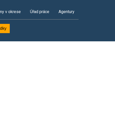
my v okrese
Úřad práce
Agentury
ídky