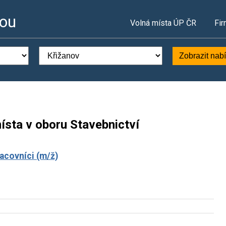
vou
Volná místa ÚP ČR
Fir
Zobrazit nab
ísta v oboru Stavebnictví
racovníci (m/ž)