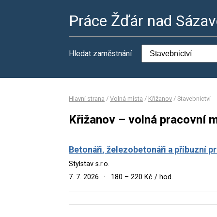
Práce Žďár nad Sáza
Hledat zaměstnání
Hlavní strana
/
Volná místa
/
Křižanov
/
Stavebnictví
Křižanov – volná pracovní m
Betonáři, železobetonáři a příbuzní p
Stylstav s.r.o.
7. 7. 2026
·
180 – 220 Kč / hod.