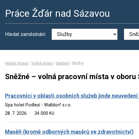
Práce Žďár nad Sázavou
Hledat zaměstnání
Hlavní strana
/
Volná místa
/
Sněžné
/
Služby
Sněžné – volná pracovní místa v oboru 
Pracovníci v oblasti osobních služeb jinde neuvedení
Spa hotel Podlesí - Walldorf s.r.o.
28. 7. 2026
·
34 000 Kč
Maséři (kromě odborných masérů ve zdravotnictví)