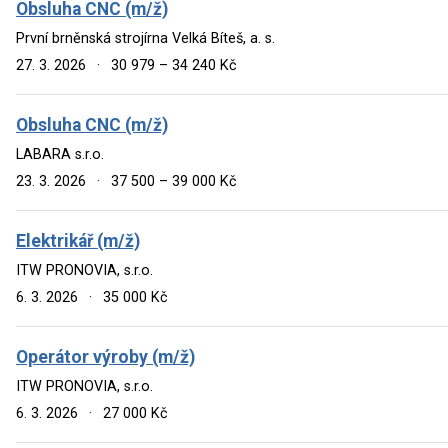
Obsluha CNC (m/ž)
První brněnská strojírna Velká Bíteš, a. s.
27. 3. 2026
·
30 979 – 34 240 Kč
Obsluha CNC (m/ž)
LABARA s.r.o.
23. 3. 2026
·
37 500 – 39 000 Kč
Elektrikář (m/ž)
ITW PRONOVIA, s.r.o.
6. 3. 2026
·
35 000 Kč
Operátor výroby (m/ž)
ITW PRONOVIA, s.r.o.
6. 3. 2026
·
27 000 Kč