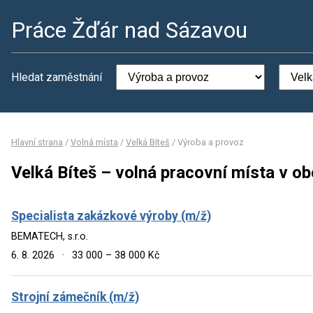
Práce Žďár nad Sázavou
Hledat zaměstnání
Hlavní strana
/
Volná místa
/
Velká Bíteš
/
Výroba a provoz
Velká Bíteš – volná pracovní místa v o
Specialista zakázkové výroby (m/ž)
BEMATECH, s.r.o.
6. 8. 2026
·
33 000 – 38 000 Kč
Strojní zámečník (m/ž)