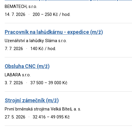
BEMATECH, s.r.o.
14. 7. 2026
·
200 – 250 Kč / hod.
Pracovník na lahůdkárnu - expedice (m/ž)
Uzenářství a lahůdky Sláma s.r.o.
7. 7. 2026
·
140 Kč / hod.
Obsluha CNC (m/ž)
LABARA s.r.o.
3. 7. 2026
·
37 500 – 39 000 Kč
Strojní zámečník (m/ž)
První brněnská strojírna Velká Bíteš, a. s.
27. 5. 2026
·
32 416 – 49 095 Kč