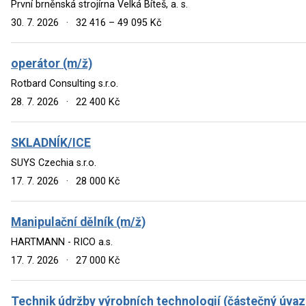
První brněnská strojírna Velká Bíteš, a. s.
30. 7. 2026
·
32 416 – 49 095 Kč
operátor (m/ž)
Rotbard Consulting s.r.o.
28. 7. 2026
·
22 400 Kč
SKLADNÍK/ICE
SUYS Czechia s.r.o.
17. 7. 2026
·
28 000 Kč
Manipulační dělník (m/ž)
HARTMANN - RICO a.s.
17. 7. 2026
·
27 000 Kč
Technik údržby výrobních technologií (částečný úvaz