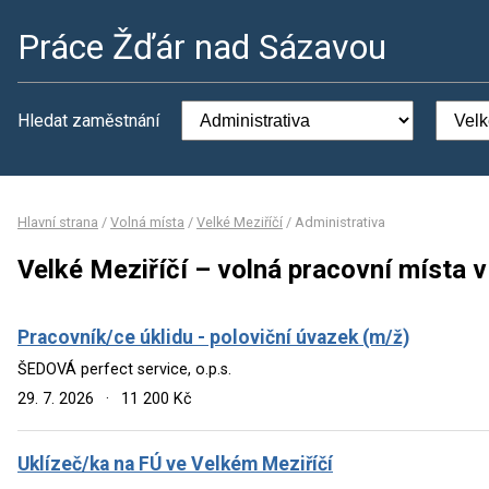
Práce Žďár nad Sázavou
Hledat zaměstnání
Hlavní strana
/
Volná místa
/
Velké Meziříčí
/
Administrativa
Velké Meziříčí – volná pracovní místa 
Pracovník/ce úklidu - poloviční úvazek (m/ž)
ŠEDOVÁ perfect service, o.p.s.
29. 7. 2026
·
11 200 Kč
Uklízeč/ka na FÚ ve Velkém Meziříčí