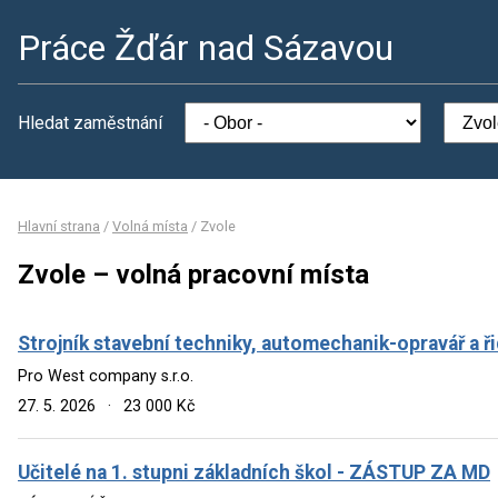
Práce Žďár nad Sázavou
Hledat zaměstnání
Hlavní strana
/
Volná místa
/
Zvole
Zvole – volná pracovní místa
Strojník stavební techniky, automechanik-opravář a ři
Pro West company s.r.o.
27. 5. 2026
·
23 000 Kč
Učitelé na 1. stupni základních škol - ZÁSTUP ZA MD