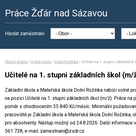
Práce Žďár nad Sázavou
Hledat zaměstnání
Hlavní strana
/
Volná místa
/
Dolní Rožínka
/
Učitelé na 1. stupni základních 
Učitelé na 1. stupni základních škol (m/
Základní škola a Mateřská škola Dolní Rožínka nabízí volné p
na pozici Učitelé na 1. stupni základních škol (m/ž). Práce na
poměr s ohodnocením 35 840 Kč/měsíc. Minimální požadované
pracoviště je Základní škola a Mateřská škola Dolní Rožínka, 
pro absolventy. Nástup možný od 24.8.2026. Další informace v
561 738, e-mail: zamestnani@zsdr.cz.