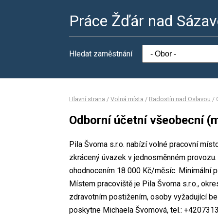
Práce Žďár nad Sáza
Hledat zaměstnání
Hlavní strana
/
Volná místa
/
Radostín nad Oslavou
/
Odborní účetní všeobecní (
Pila Švoma s.r.o. nabízí volné pracovní míst
zkrácený úvazek v jednosměnném provozu. 
ohodnocením 18 000 Kč/měsíc. Minimální po
Místem pracoviště je Pila Švoma s.r.o., okr
zdravotním postižením, osoby vyžadující be
poskytne Michaela Švomová, tel.: +4207313