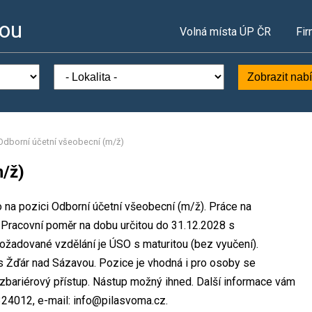
vou
Volná místa ÚP ČR
Fir
Zobrazit nab
Odborní účetní všeobecní (m/ž)
m/ž)
o na pozici Odborní účetní všeobecní (m/ž). Práce na
Pracovní poměr na dobu určitou do 31.12.2028 s
žadované vzdělání je ÚSO s maturitou (bez vyučení).
es Žďár nad Sázavou. Pozice je vhodná i pro osoby se
zbariérový přístup. Nástup možný ihned. Další informace vám
24012, e-mail: info@pilasvoma.cz.