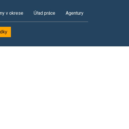
my v okrese
Úřad práce
Agentury
ídky