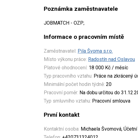
Poznámka zaměstnavatele
JOBMATCH - OZP;
Informace o pracovním místě
Zaměstnavatel:
Pila Švoma s.r.o.
Místo výkonu práce:
Radostín nad Oslavou
Platové ohodnocení:
18 000 Kč / měsíc
Typ pracovního vztahu:
Práce na zkrácený 
Minimální počet hodin týdně:
20
Pracovní poměr:
Na dobu určitou do 31.12.
Typ smluvního vztahu:
Pracovní smlouva
První kontakt
Kontaktní osoba:
Michaela Švomová, Účetní
Telefon:
+420731324012