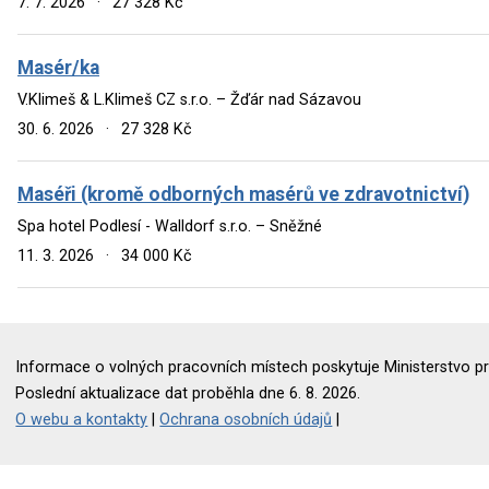
7. 7. 2026
·
27 328 Kč
Masér/ka
V.Klimeš & L.Klimeš CZ s.r.o. – Žďár nad Sázavou
30. 6. 2026
·
27 328 Kč
Maséři (kromě odborných masérů ve zdravotnictví)
Spa hotel Podlesí - Walldorf s.r.o. – Sněžné
11. 3. 2026
·
34 000 Kč
Informace o volných pracovních místech poskytuje Ministerstvo pr
Poslední aktualizace dat proběhla dne 6. 8. 2026.
O webu a kontakty
|
Ochrana osobních údajů
|