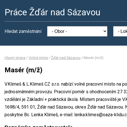
Práce Žďár nad Sázavou
Hledat zaměstnání
Hlavní strana
/
Volná místa
/
Žďár nad Sázavou
/
Masér (m/ž)
Masér (m/ž)
V.Klimeš & L.Klimeš CZ s.r.o. nabízí volné pracovní místo na p
jednosměnném provozu. Pracovní poměr s ohodnocením 27 3
vzdělání je Základní + praktická škola. Místem pracoviště je V.
1698/4, 591 01, Žďár nad Sázavou, okres Žďár nad Sázavou. 
poskytne Bc. Lenka Klimeš, e-mail: lenka.klimes@oaza-klidu.c