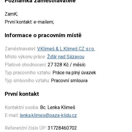
Poznámka zaměstnavatele
ZamK;
První kontakt: e-mailem;
Informace o pracovním místě
Zaměstnavatel:
V.Klimeš & L.Klimeš CZ s.r.o.
Místo výkonu práce:
Žďár nad Sázavou
Platové ohodnocení:
27 328 Kč / měsíc
Typ pracovního vztahu:
Práce na plný úvazek
Typ smluvního vztahu:
Pracovní smlouva
První kontakt
Kontaktní osoba:
Bc. Lenka Klimeš
E-mail:
lenka.klimes@oaza-klidu.cz
Referenční číslo ÚP:
31728460702