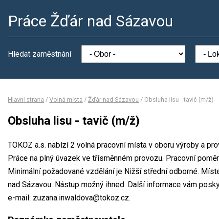
Práce Žďár nad Sázavou
Hledat zaměstnání
Hlavní strana
/
Volná místa
/
Žďár nad Sázavou
/
Obsluha lisu - tavič (m/ž)
Obsluha lisu - tavič (m/ž)
TOKOZ a.s. nabízí 2 volná pracovní místa v oboru výroby a prov
Práce na plný úvazek ve třísměnném provozu. Pracovní pomě
Minimální požadované vzdělání je Nižší střední odborné. Míst
nad Sázavou. Nástup možný ihned. Další informace vám poskyt
e-mail: zuzana.inwaldova@tokoz.cz.