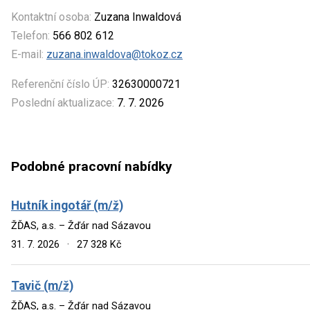
Kontaktní osoba:
Zuzana Inwaldová
Telefon:
566 802 612
E-mail:
zuzana.inwaldova@tokoz.cz
Referenční číslo ÚP:
32630000721
Poslední aktualizace:
7. 7. 2026
Podobné pracovní nabídky
Hutník ingotář (m/ž)
ŽĎAS, a.s. – Žďár nad Sázavou
31. 7. 2026
·
27 328 Kč
Tavič (m/ž)
ŽĎAS, a.s. – Žďár nad Sázavou