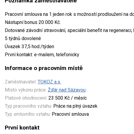
Poznámka zaměstnavatele
Pracovní smlouva na 1 jeden rok s možností prodloužení na do
Nástupní bonus 20 000 Kč.
Dotované závodní stravování, speciální benefit na regeneraci, 
5 týdnů dovolené
Úvazek 37,5 hod./týden
První kontakt: e-mailem, telefonicky
Informace o pracovním místě
Zaměstnavatel:
TOKOZ a.s.
Místo výkonu práce:
Žďár nad Sázavou
Platové ohodnocení:
23 500 Kč / měsíc
Typ pracovního vztahu:
Práce na plný úvazek
Typ smluvního vztahu:
Pracovní smlouva
První kontakt