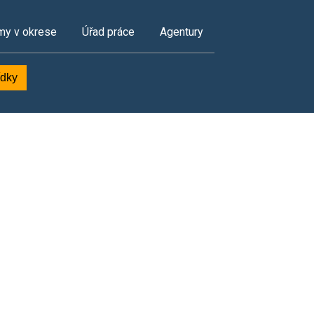
my v okrese
Úřad práce
Agentury
ídky