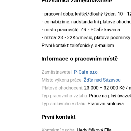
Poznámka zaměstnavatele
- pracovní doba: krátký/dlouhý týden, 10 - 
- co nabízíme: nadstandartní platové ohodnoc
- místo pracoviště: ZR - PCafe kavárna
- mzda: 23 - 32Kč/měsíc, platové podmínky 
První kontakt: telefonicky, e-mailem
Informace o pracovním místě
Zaměstnavatel:
P-Cafe s.r.o.
Místo výkonu práce:
Žďár nad Sázavou
Platové ohodnocení:
23 000 – 32 000 Kč / 
Typ pracovního vztahu:
Práce na plný úvaze
Typ smluvního vztahu:
Pracovní smlouva
První kontakt
Kontaktní osoba:
Hedvičáková Ella