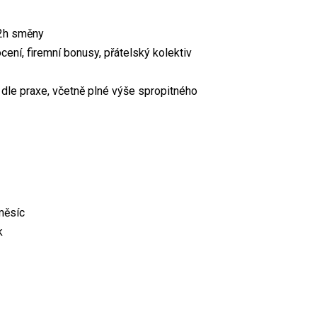
12h směny
ení, firemní bonusy, přátelský kolektiv
dle praxe, včetně plné výše spropitného
měsíc
k