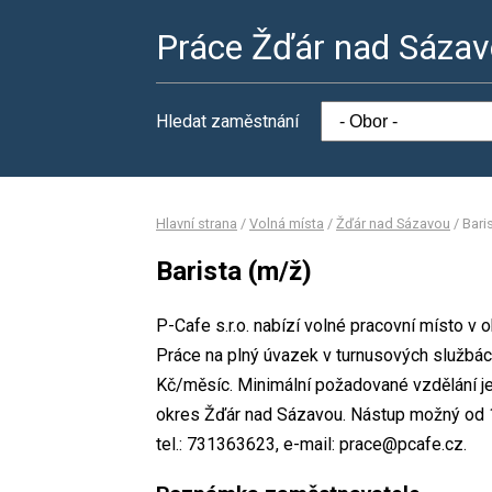
Práce Žďár nad Sáza
Hledat zaměstnání
Hlavní strana
/
Volná místa
/
Žďár nad Sázavou
/
Bari
Barista (m/ž)
P-Cafe s.r.o. nabízí volné pracovní místo v 
Práce na plný úvazek v turnusových službá
Kč/měsíc. Minimální požadované vzdělání je 
okres Žďár nad Sázavou. Nástup možný od 1
tel.: 731363623, e-mail: prace@pcafe.cz.