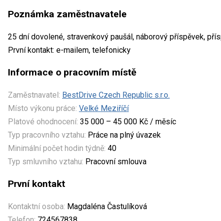
Poznámka zaměstnavatele
25 dní dovolené, stravenkový paušál, náborový příspěvek, přís
První kontakt: e-mailem, telefonicky
Informace o pracovním místě
Zaměstnavatel:
BestDrive Czech Republic s.r.o.
Místo výkonu práce:
Velké Meziříčí
Platové ohodnocení:
35 000 – 45 000 Kč / měsíc
Typ pracovního vztahu:
Práce na plný úvazek
Minimální počet hodin týdně:
40
Typ smluvního vztahu:
Pracovní smlouva
První kontakt
Kontaktní osoba:
Magdaléna Častulíková
Telefon:
724567838