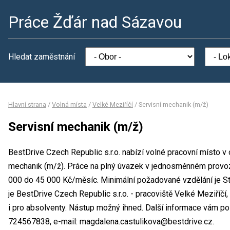
Práce Žďár nad Sázavou
Hledat zaměstnání
Hlavní strana
/
Volná místa
/
Velké Meziříčí
/
Servisní mechanik (m/ž)
Servisní mechanik (m/ž)
BestDrive Czech Republic s.r.o. nabízí volné pracovní místo v
mechanik (m/ž). Práce na plný úvazek v jednosměnném provo
000 do 45 000 Kč/měsíc. Minimální požadované vzdělání je St
je BestDrive Czech Republic s.r.o. - pracoviště Velké Meziříč
i pro absolventy. Nástup možný ihned. Další informace vám po
724567838, e-mail: magdalena.castulikova@bestdrive.cz.