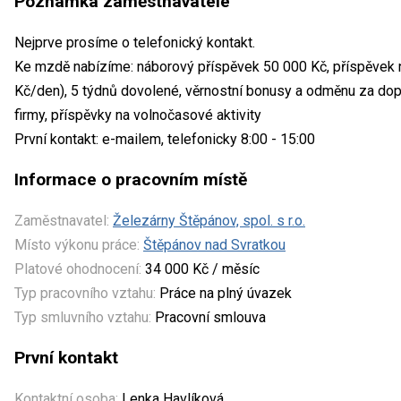
Poznámka zaměstnavatele
Nejprve prosíme o telefonický kontakt.
Ke mzdě nabízíme: náborový příspěvek 50 000 Kč, příspěvek 
Kč/den), 5 týdnů dovolené, věrnostní bonusy a odměnu za dopo
firmy, příspěvky na volnočasové aktivity
První kontakt: e-mailem, telefonicky 8:00 - 15:00
Informace o pracovním místě
Zaměstnavatel:
Železárny Štěpánov, spol. s r.o.
Místo výkonu práce:
Štěpánov nad Svratkou
Platové ohodnocení:
34 000 Kč / měsíc
Typ pracovního vztahu:
Práce na plný úvazek
Typ smluvního vztahu:
Pracovní smlouva
První kontakt
Kontaktní osoba:
Lenka Havlíková