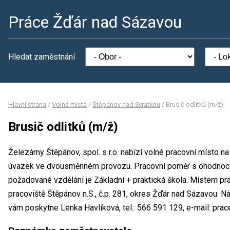
Práce Žďár nad Sázavou
Hledat zaměstnání
Hlavní strana
/
Volná místa
/
Štěpánov nad Svratkou
/
Brusič odlitků (m/ž)
Brusič odlitků (m/ž)
Železárny Štěpánov, spol. s r.o. nabízí volné pracovní místo na
úvazek ve dvousměnném provozu. Pracovní poměr s ohodnoce
požadované vzdělání je Základní + praktická škola. Místem prac
pracoviště Štěpánov n.S., č.p. 281, okres Žďár nad Sázavou. 
vám poskytne Lenka Havlíková, tel.: 566 591 129, e-mail: pra