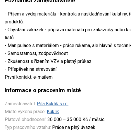
Poznámka zaměstnavatele
- Příjem a výdej materiálu - kontrola a naskladňování kulatiny, 
produktů.
- Chystání zakázek - příprava materiálu pro zákazníky nebo 
listů.
- Manipulace s materiálem - práce rukama, ale hlavně s technik
- Samostatnost, zodpovědnost
- Zkušenost s řízením VZV a platný průkaz
- Příspěvek na stravování
První kontakt: e-mailem
Informace o pracovním místě
Zaměstnavatel:
Pila Kuklík s.r.o.
Místo výkonu práce:
Kuklík
Platové ohodnocení:
30 000 – 35 000 Kč / měsíc
Typ pracovního vztahu:
Práce na plný úvazek