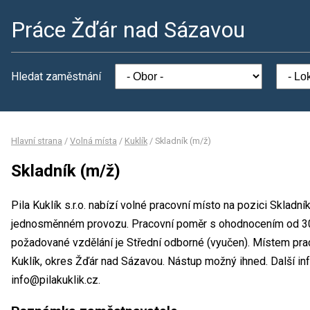
Práce Žďár nad Sázavou
Hledat zaměstnání
Hlavní strana
/
Volná místa
/
Kuklík
/
Skladník (m/ž)
Skladník (m/ž)
Pila Kuklík s.r.o. nabízí volné pracovní místo na pozici Skladn
jednosměnném provozu. Pracovní poměr s ohodnocením od 30
požadované vzdělání je Střední odborné (vyučen). Místem pracov
Kuklík, okres Žďár nad Sázavou. Nástup možný ihned. Další in
info@pilakuklik.cz.