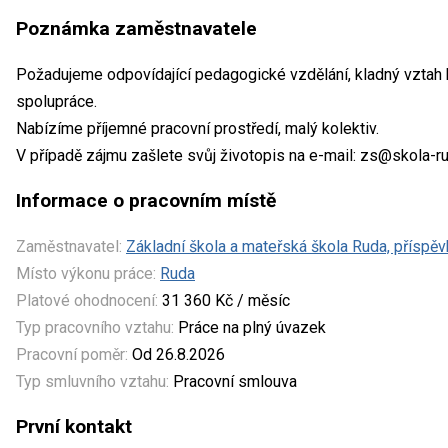
Poznámka zaměstnavatele
Požadujeme odpovídající pedagogické vzdělání, kladný vztah
spolupráce.
Nabízíme příjemné pracovní prostředí, malý kolektiv.
V případě zájmu zašlete svůj životopis na e-mail: zs@skola-r
Informace o pracovním místě
Zaměstnavatel:
Základní škola a mateřská škola Ruda, příspě
Místo výkonu práce:
Ruda
Platové ohodnocení:
31 360 Kč / měsíc
Typ pracovního vztahu:
Práce na plný úvazek
Pracovní poměr:
Od 26.8.2026
Typ smluvního vztahu:
Pracovní smlouva
První kontakt