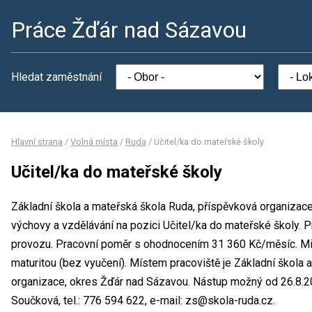
Práce Žďár nad Sázavou
Hledat zaměstnání
Hlavní strana
/
Volná místa
/
Ruda
/
Učitel/ka do mateřské školy
Učitel/ka do mateřské školy
Základní škola a mateřská škola Ruda, příspěvková organizace
výchovy a vzdělávání na pozici Učitel/ka do mateřské školy.
provozu. Pracovní poměr s ohodnocením 31 360 Kč/měsíc. Mi
maturitou (bez vyučení). Místem pracoviště je Základní škola
organizace, okres Žďár nad Sázavou. Nástup možný od 26.8.2
Součková, tel.: 776 594 622, e-mail: zs@skola-ruda.cz.