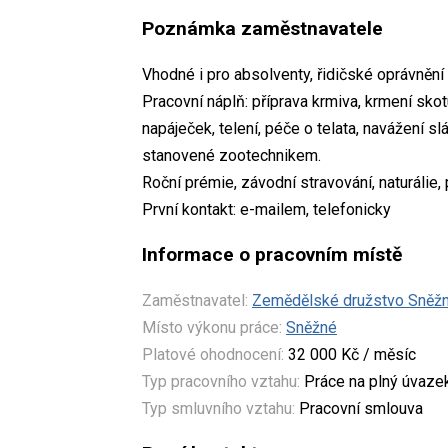
Poznámka zaměstnavatele
Vhodné i pro absolventy, řidičské oprávněn
Pracovní náplň: příprava krmiva, krmení skot
napáječek, telení, péče o telata, navážení sl
stanovené zootechnikem.
Roční prémie, závodní stravování, naturálie, 
První kontakt: e-mailem, telefonicky
Informace o pracovním místě
Zaměstnavatel:
Zemědělské družstvo Sněž
Místo výkonu práce:
Sněžné
Platové ohodnocení:
32 000 Kč / měsíc
Typ pracovního vztahu:
Práce na plný úvaze
Typ smluvního vztahu:
Pracovní smlouva