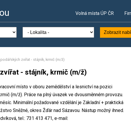
vou
Volná místa ÚP ČR
Fir
Zobrazit nab
podářských zvířat - stájník, krmič (m/ž)
vířat - stájník, krmič (m/ž)
acovní místo v oboru zemědělství a lesnictví na pozici
, krmič (m/ž). Práce na plný úvazek ve dvousměnném provozu.
síc. Minimální požadované vzdělání je Základní + praktická
užstvo Sněžné, okres Žďár nad Sázavou. Nástup možný ihned.
víková, tel.: 731 413 471, e-mail: