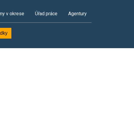
my v okrese
Úřad práce
Agentury
ídky