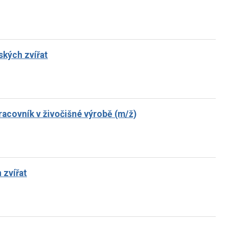
ských zvířat
racovník v živočišné výrobě (m/ž)
 zvířat