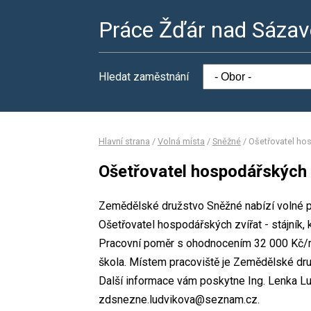
Práce Žďár nad Sáza
Hledat zaměstnání
Hlavní strana
/
Volná místa
/
Sněžné
/
Ošetřovatel hos
Ošetřovatel hospodářských z
Zemědělské družstvo Sněžné nabízí volné pr
Ošetřovatel hospodářských zvířat - stájník
Pracovní poměr s ohodnocením 32 000 Kč/mě
škola. Místem pracoviště je Zemědělské dr
Další informace vám poskytne Ing. Lenka Lud
zdsnezne.ludvikova@seznam.cz.