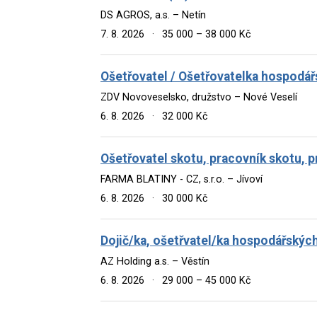
DS AGROS, a.s. – Netín
7. 8. 2026
·
35 000 – 38 000 Kč
Ošetřovatel / Ošetřovatelka hospodář
ZDV Novoveselsko, družstvo – Nové Veselí
6. 8. 2026
·
32 000 Kč
Ošetřovatel skotu, pracovník skotu, p
FARMA BLATINY - CZ, s.r.o. – Jívoví
6. 8. 2026
·
30 000 Kč
Dojič/ka, ošetřvatel/ka hospodářských
AZ Holding a.s. – Věstín
6. 8. 2026
·
29 000 – 45 000 Kč