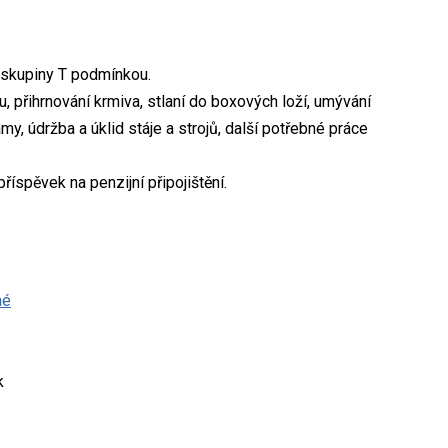
í skupiny T podmínkou.
u, přihrnování krmiva, stlaní do boxových loží, umývání
ámy, údržba a úklid stáje a strojů, další potřebné práce
příspěvek na penzijní připojištění.
né
k