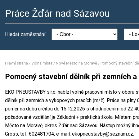
Práce Žďár nad Sázavou
Hledat zaměstnání
Hlavní strana
/
Volná místa
/
Nové Město na Moravě
/
Pomocný stavební děl
Pomocný stavební dělník při zemních a
EKO PNEUSTAVBY s.r.o. nabízí volné pracovní místo v oboru s
dělník při zemních a výkopových pracích (m/ž). Práce na pln
poměr na dobu určitou do 15.12.2026 s ohodnocením od 22 4
požadované vzdělání je Základní + praktická škola. Místem p
Město na Moravě, okres Žďár nad Sázavou. Nástup možný ihne
Gross, tel.: 602481704, e-mail: ekopneustavby@seznam.cz.