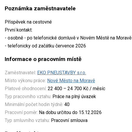
Poznámka zaměstnavatele
Příspěvek na cestovné
První kontakt:
- osobně - po telefonické domluvě v Novém Městě na Moravě
- telefonicky od začátku července 2026
Informace o pracovním místě
Zaměstnavatel:
EKO PNEUSTAVBY s.r.o.
Místo výkonu práce:
Nové Město na Moravě
Platové ohodnocení:
22 400 – 24 700 Kč / měsíc
Typ pracovního vztahu:
Práce na plný úvazek
Minimální počet hodin týdně:
40
Pracovní poměr:
Na dobu určitou do 15.12.2026
Typ smluvního vztahu:
Pracovní smlouva