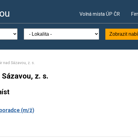
vou
Volná místa ÚP ČR
Fir
Zobrazit nab
 nad Sázavou, z. s.
Sázavou, z. s.
íst
 poradce (m/ž)