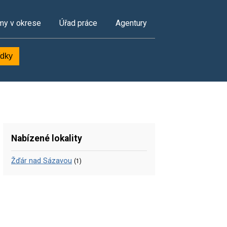
my v okrese
Úřad práce
Agentury
ídky
Nabízené lokality
Žďár nad Sázavou
(1)