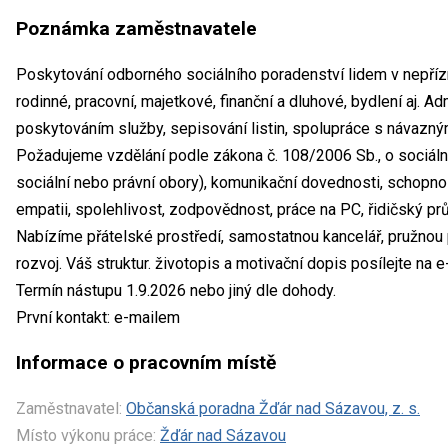
Poznámka zaměstnavatele
Poskytování odborného sociálního poradenství lidem v nepřízniv
rodinné, pracovní, majetkové, finanční a dluhové, bydlení aj. A
poskytováním služby, sepisování listin, spolupráce s návazný
Požadujeme vzdělání podle zákona č. 108/2006 Sb., o sociálních
sociální nebo právní obory), komunikační dovednosti, schopn
empatii, spolehlivost, zodpovědnost, práce na PC, řidičský prů
Nabízíme přátelské prostředí, samostatnou kancelář, pružnou p
rozvoj. Váš struktur. životopis a motivační dopis posílejte n
Termín nástupu 1.9.2026 nebo jiný dle dohody.
První kontakt: e-mailem
Informace o pracovním místě
Zaměstnavatel:
Občanská poradna Žďár nad Sázavou, z. s.
Místo výkonu práce:
Žďár nad Sázavou