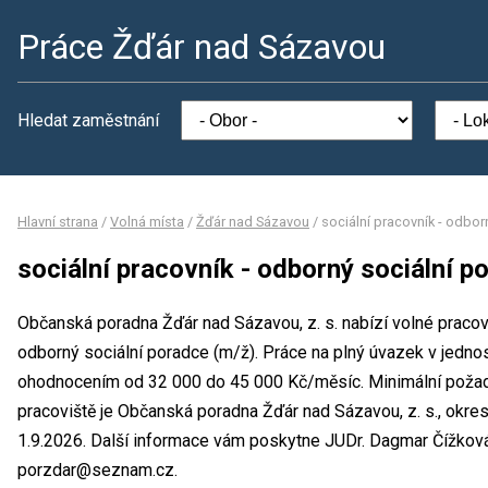
Práce Žďár nad Sázavou
Hledat zaměstnání
Hlavní strana
/
Volná místa
/
Žďár nad Sázavou
/
sociální pracovník - odbor
sociální pracovník - odborný sociální p
Občanská poradna Žďár nad Sázavou, z. s. nabízí volné pracovn
odborný sociální poradce (m/ž). Práce na plný úvazek v jed
ohodnocením od 32 000 do 45 000 Kč/měsíc. Minimální požad
pracoviště je Občanská poradna Žďár nad Sázavou, z. s., okr
1.9.2026. Další informace vám poskytne JUDr. Dagmar Čížková, 
porzdar@seznam.cz.