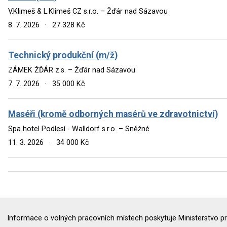
V.Klimeš & L.Klimeš CZ s.r.o. – Žďár nad Sázavou
8. 7. 2026
·
27 328 Kč
Technický produkční (m/ž)
ZÁMEK ŽĎÁR z.s. – Žďár nad Sázavou
7. 7. 2026
·
35 000 Kč
Maséři (kromě odborných masérů ve zdravotnictví)
Spa hotel Podlesí - Walldorf s.r.o. – Sněžné
11. 3. 2026
·
34 000 Kč
Informace o volných pracovních místech poskytuje Ministerstvo pr