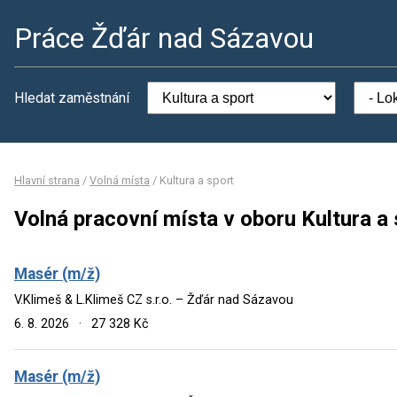
Práce Žďár nad Sázavou
Hledat zaměstnání
Hlavní strana
/
Volná místa
/
Kultura a sport
Volná pracovní místa v oboru Kultura a 
Masér (m/ž)
V.Klimeš & L.Klimeš CZ s.r.o. – Žďár nad Sázavou
6. 8. 2026
·
27 328 Kč
Masér (m/ž)